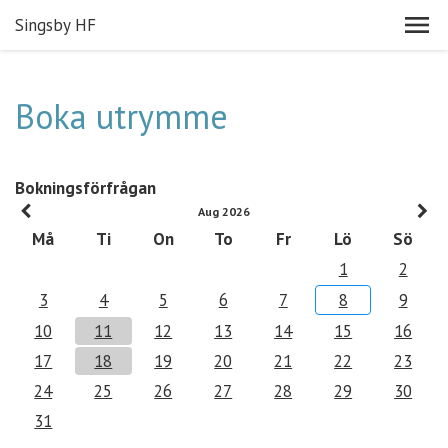
Singsby HF
Boka utrymme
Bokningsförfrågan
Aug 2026
Må
Ti
On
To
Fr
Lö
Sö
1
2
3
4
5
6
7
8
9
10
11
12
13
14
15
16
17
18
19
20
21
22
23
24
25
26
27
28
29
30
31