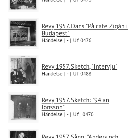
Revy 1957. Dans "På cafe Zigán i
Budapest"
Händelse | - | Uf 0476
Revy 1957. Sketch, "Intervju"
Händelse | - | Uf 0488
Revy 1957. Sketch: "94:an
Jönsson"
Händelse | - | Uf_ 0470
Revy 1957. Sång: "Anders och