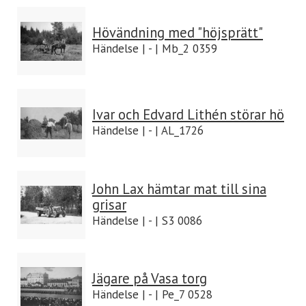
Hövändning med "höjsprätt"
Händelse | - | Mb_2 0359
Ivar och Edvard Lithén störar hö
Händelse | - | AL_1726
John Lax hämtar mat till sina
grisar
Händelse | - | S3 0086
Jägare på Vasa torg
Händelse | - | Pe_7 0528