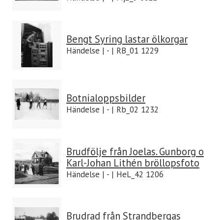
Bengt Syring lastar ölkorgar
Händelse | - | RB_01 1229
Botnialoppsbilder
Händelse | - | Rb_02 1232
Brudfölje från Joelas. Gunborg o
Karl-Johan Lithén bröllopsfoto
Händelse | - | HeL_42 1206
Brudrad från Strandbergas