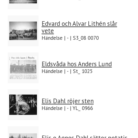
Edvard och Alvar Lithén slår
vete
Händelse | - | S3_08 0070
Eldsvåda hos Anders Lund
Händelse | - | St_ 1025
Elis Dahl röjer sten
Händelse | - | YL_ 0966
Elis o Agnes Dahl sätter potatis