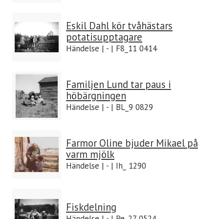
Eskil Dahl kör tvåhästars
potatisupptagare
Händelse | - | F8_11 0414
Familjen Lund tar paus i
höbärgningen
Händelse | - | BL_9 0829
Farmor Oline bjuder Mikael på
varm mjölk
Händelse | - | Ih_ 1290
Fiskdelning
Händelse | - | Pe_27 0524