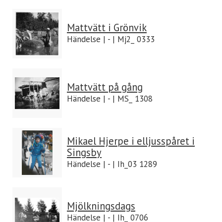
Mattvätt i Grönvik
Händelse | - | Mj2_ 0333
Mattvätt på gång
Händelse | - | MS_ 1308
Mikael Hjerpe i elljusspåret i
Singsby
Händelse | - | Ih_03 1289
Mjölkningsdags
Händelse | - | Ih_ 0706