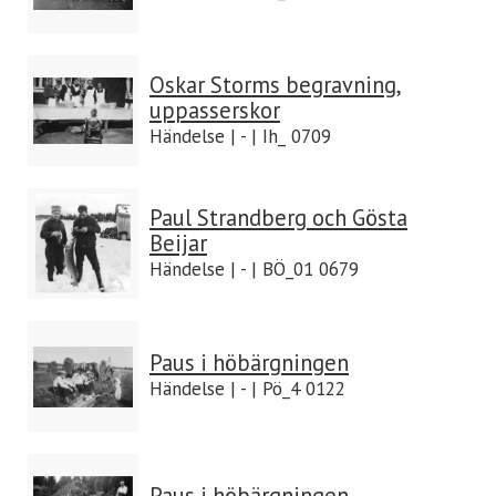
Oskar Storms begravning,
uppasserskor
Händelse | - | Ih_ 0709
Paul Strandberg och Gösta
Beijar
Händelse | - | BÖ_01 0679
Paus i höbärgningen
Händelse | - | Pö_4 0122
Paus i höbärgningen