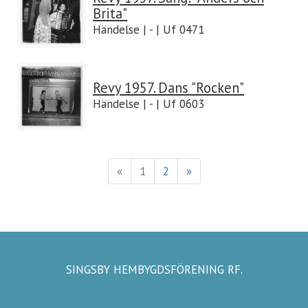
Brita"
Händelse | - | Uf 0471
Revy 1957. Dans "Rocken"
Händelse | - | Uf 0603
«
1
2
»
SINGSBY HEMBYGDSFÖRENING RF.