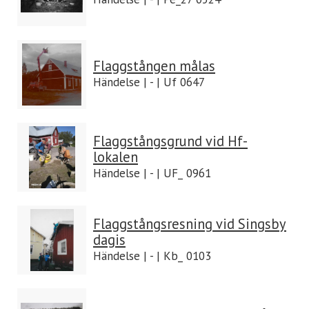
Flaggstången målas
Händelse | - | Uf 0647
Flaggstångsgrund vid Hf-
lokalen
Händelse | - | UF_ 0961
Flaggstångsresning vid Singsby
dagis
Händelse | - | Kb_ 0103